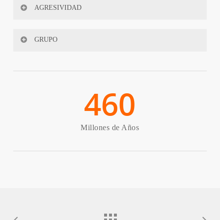
PERIODO: Paleozoico
AGRESIVIDAD
ERA: Ordóvícico
4
%
GRUPO
TIEMPO: Inferior
Pez
460
Millones de Años