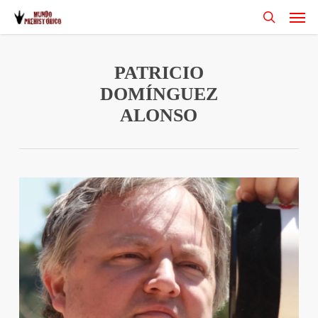
Men
Skip
to
search
main
content
PATRICIO
DOMÍNGUEZ
ALONSO