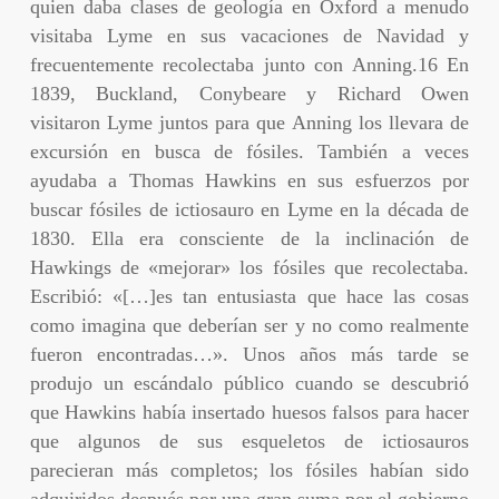
quien daba clases de geología en Oxford a menudo
visitaba Lyme en sus vacaciones de Navidad y
frecuentemente recolectaba junto con Anning.16 En
1839, Buckland, Conybeare y Richard Owen
visitaron Lyme juntos para que Anning los llevara de
excursión en busca de fósiles. También a veces
ayudaba a Thomas Hawkins en sus esfuerzos por
buscar fósiles de ictiosauro en Lyme en la década de
1830. Ella era consciente de la inclinación de
Hawkings de «mejorar» los fósiles que recolectaba.
Escribió: «[…]es tan entusiasta que hace las cosas
como imagina que deberían ser y no como realmente
fueron encontradas…». Unos años más tarde se
produjo un escándalo público cuando se descubrió
que Hawkins había insertado huesos falsos para hacer
que algunos de sus esqueletos de ictiosauros
parecieran más completos; los fósiles habían sido
adquiridos después por una gran suma por el gobierno