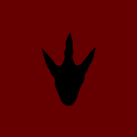
, sirviendo en el norte de África y Europa Occidental hasta 1
edrático del departamento de Geología y Paleontología en el
e combinó con la de profesor de zoología en la Universi
z en el Museo de Zoología Comparada de la Universidad H
zona, como catedrático de Geología en la Universidad de Ar
tivos interesado en fenómenos macroevolutivos como las tend
fue uno de los principales teóricos de la Teoría evolutiva sinté
r a George Gaylord Simpson como autoridad en la descrip