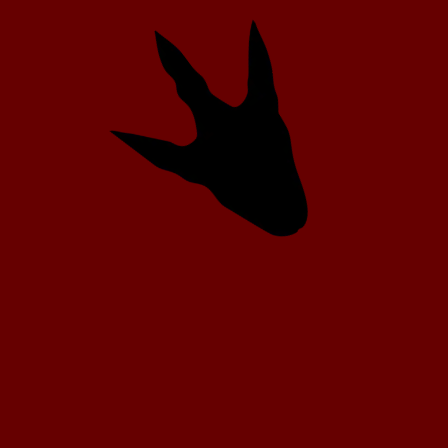
za Trenton en el oeste del estado de Nueva York.
onder incluso a distintas etapas de crecimiento de las 
si se refiere a la especie tipo, su vaga definición permitir
descritos el género a elegir.
 de la serie de la BBC Sea Monsters (derivada de la exitosa
dador, y también tuvo una breve aparición en la serie Walkin
s producidos de Walking with Dinosaurs, su nombre es e
de de concha recta’ de la serie Animal Armageddon también 