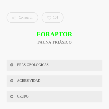
Compartir
101
EORAPTOR
FAUNA TRIÁSICO
ERAS GEOLÓGICAS
PERIODO: Mesozoico
AGRESIVIDAD
ERA: Triásico
27
%
GRUPO
TIEMPO: Superior
Reptil