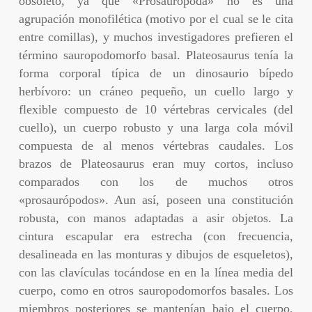
obsoleto, ya que «Prosauropoda» no es una
agrupación monofilética (motivo por el cual se le cita
entre comillas), y muchos investigadores prefieren el
término sauropodomorfo basal. Plateosaurus tenía la
forma corporal típica de un dinosaurio bípedo
herbívoro: un cráneo pequeño, un cuello largo y
flexible compuesto de 10 vértebras cervicales (del
cuello), un cuerpo robusto y una larga cola móvil
compuesta de al menos vértebras caudales. Los
brazos de Plateosaurus eran muy cortos, incluso
comparados con los de muchos otros
«prosaurópodos». Aun así, poseen una constitución
robusta, con manos adaptadas a asir objetos. La
cintura escapular era estrecha (con frecuencia,
desalineada en las monturas y dibujos de esqueletos),
con las clavículas tocándose en en la línea media del
cuerpo, como en otros sauropodomorfos basales. Los
miembros posteriores se mantenían bajo el cuerpo,