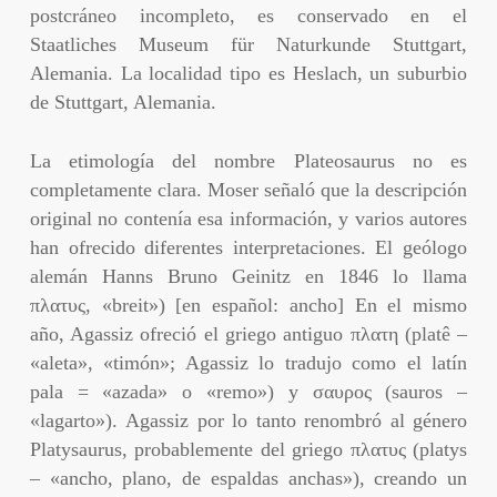
postcráneo incompleto, es conservado en el
Staatliches Museum für Naturkunde Stuttgart,
Alemania. La localidad tipo es Heslach, un suburbio
de Stuttgart, Alemania.
La etimología del nombre Plateosaurus no es
completamente clara. Moser señaló que la descripción
original no contenía esa información, y varios autores
han ofrecido diferentes interpretaciones. El geólogo
alemán Hanns Bruno Geinitz en 1846 lo llama
πλατυς, «breit») [en español: ancho] En el mismo
año, Agassiz ofreció el griego antiguo πλατη (platê –
«aleta», «timón»; Agassiz lo tradujo como el latín
pala = «azada» o «remo») y σαυρος (sauros –
«lagarto»). Agassiz por lo tanto renombró al género
Platysaurus, probablemente del griego πλατυς (platys
– «ancho, plano, de espaldas anchas»), creando un