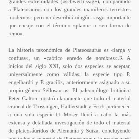
grandes extremidades («schwerfüssig»), comparando
a Plateosaurus con los grandes mamíferos terrestres
modernos, pero no describió ningún rasgo importante
que encaje con el término «plano» o «en forma de
remo».
La historia taxonómica de Plateosaurus es «larga y
confusa», un «caótico enredo de nombres».R A
inicios del siglo XXI, solo dos especies se aceptan
universalmente como válidas: la especie tipo P.
engelhardti y P. gracilis, anteriormente asignado a su
propio género Sellosaurus. El paleontólogo británico
Peter Galton mostró claramente que todo el material
craneal de Trossingen, Halberstadt y Frick pertenecen
a una sola especie.11 Moser llevó a cabo la más
extensa y detallada investigación de todo el material
de plateosáuridos de Alemania y Suiza, concluyendo
que todos el material de Plateosaurus y la mayor parte